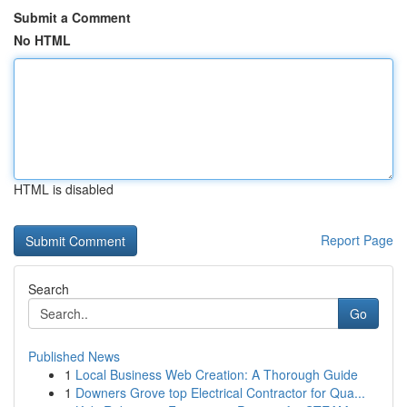
Submit a Comment
No HTML
HTML is disabled
Report Page
Search
Go
Published News
1
Local Business Web Creation: A Thorough Guide
1
Downers Grove top Electrical Contractor for Qua...