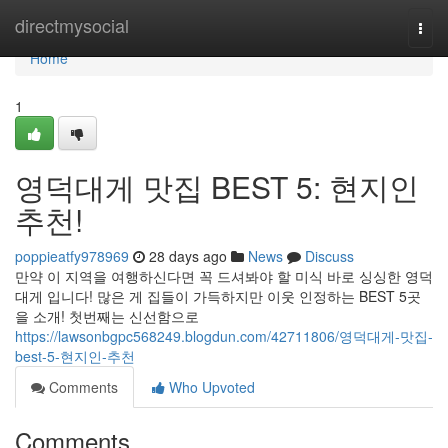
Home
directmysocial
Togg
navi
Home
1
영덕대게 맛집 BEST 5: 현지인
추천!
poppieatfy978969
28 days ago
News
Discuss
만약 이 지역을 여행하신다면 꼭 드셔봐야 할 미식 바로 싱싱한 영덕
대게 입니다! 많은 게 집들이 가득하지만 이웃 인정하는 BEST 5곳
을 소개! 첫번째는 신선함으로
https://lawsonbgpc568249.blogdun.com/42711806/영덕대게-맛집-
best-5-현지인-추천
Comments
Who Upvoted
Comments