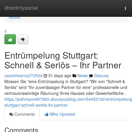
Home
directmysocial
Tog
nav
Home
1
Entrümpelung Stuttgart:
Schnell & Seriös – Ihr Partner
caoimhesrnz272534
31 days ago
News
Discuss
Müssen Sie "eine Entrümpelung in Stuttgart? "Wir von "Schnell &
Seriös" sind "Ihr zuverlässiger Partner für eine" professionelle und
vertrauenswürdige Räumung Ihres Hauses oder Gewerbefläche .
https://joshmpov497565.aboutyoublog.com/54452192/entrümpelung
stuttgart-schnell-seriös-ihr-partner
Comments
Who Upvoted
Comments