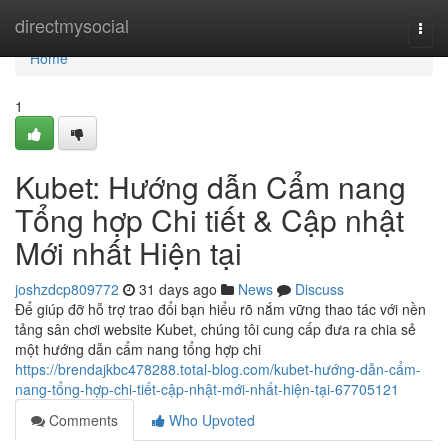
Home
directmysocial
Togg
navi
Home
1
Kubet: Hướng dẫn Cẩm nang
Tổng hợp Chi tiết & Cập nhật
Mới nhất Hiện tại
joshzdcp809772
31 days ago
News
Discuss
Để giúp đỡ hỗ trợ trao đổi bạn hiểu rõ nắm vững thao tác với nền
tảng sân chơi website Kubet, chúng tôi cung cấp đưa ra chia sẻ
một hướng dẫn cẩm nang tổng hợp chi
https://brendajkbc478288.total-blog.com/kubet-hướng-dẫn-cẩm-
nang-tổng-hợp-chi-tiết-cập-nhật-mới-nhất-hiện-tại-67705121
Comments
Who Upvoted