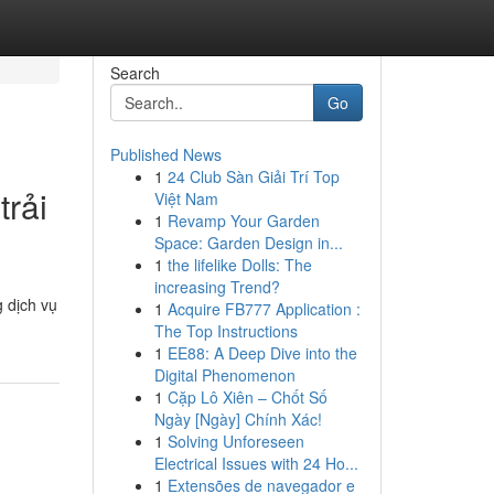
Search
Go
Published News
1
24 Club Sàn Giải Trí Top
trải
Việt Nam
1
Revamp Your Garden
Space: Garden Design in...
1
the lifelike Dolls: The
increasing Trend?
g dịch vụ
1
Acquire FB777 Application :
The Top Instructions
1
EE88: A Deep Dive into the
Digital Phenomenon
1
Cặp Lô Xiên – Chốt Số
Ngày [Ngày] Chính Xác!
1
Solving Unforeseen
Electrical Issues with 24 Ho...
1
Extensões de navegador e