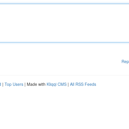
Rep
d
|
Top Users
| Made with
Kliqqi CMS
|
All RSS Feeds