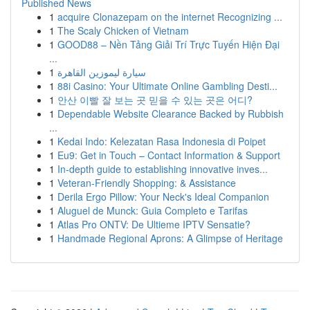
Published News
1
acquire Clonazepam on the internet Recognizing ...
1
The Scaly Chicken of Vietnam
1
GOOD88 – Nền Tảng Giải Trí Trực Tuyến Hiện Đại
...
1
سيارة ليموزين القاهرة
1
88i Casino: Your Ultimate Online Gambling Desti...
1
안산 이빨 잘 보는 곳 믿을 수 있는 곳은 어디?
1
Dependable Website Clearance Backed by Rubbish
...
1
Kedai Indo: Kelezatan Rasa Indonesia di Poipet
1
Eu9: Get in Touch – Contact Information & Support
1
In-depth guide to establishing innovative inves...
1
Veteran-Friendly Shopping: & Assistance
1
Derila Ergo Pillow: Your Neck's Ideal Companion
1
Aluguel de Munck: Guia Completo e Tarifas
1
Atlas Pro ONTV: De Ultieme IPTV Sensatie?
1
Handmade Regional Aprons: A Glimpse of Heritage