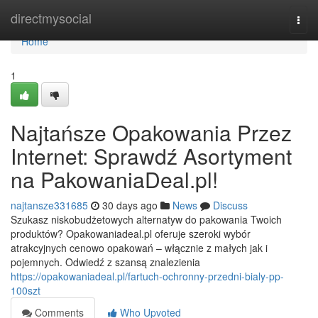
Home
directmysocial
Togg
navi
Home
1
Najtańsze Opakowania Przez
Internet: Sprawdź Asortyment
na PakowaniaDeal.pl!
najtansze331685
30 days ago
News
Discuss
Szukasz niskobudżetowych alternatyw do pakowania Twoich
produktów? Opakowaniadeal.pl oferuje szeroki wybór
atrakcyjnych cenowo opakowań – włącznie z małych jak i
pojemnych. Odwiedź z szansą znalezienia
https://opakowaniadeal.pl/fartuch-ochronny-przedni-bialy-pp-
100szt
Comments
Who Upvoted