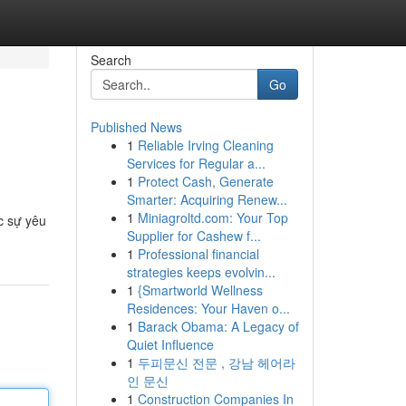
Search
Go
Published News
1
Reliable Irving Cleaning
Services for Regular a...
1
Protect Cash, Generate
Smarter: Acquiring Renew...
1
Miniagroltd.com: Your Top
c sự yêu
Supplier for Cashew f...
1
Professional financial
strategies keeps evolvin...
1
{Smartworld Wellness
Residences: Your Haven o...
1
Barack Obama: A Legacy of
Quiet Influence
1
두피문신 전문 , 강남 헤어라
인 문신
1
Construction Companies In