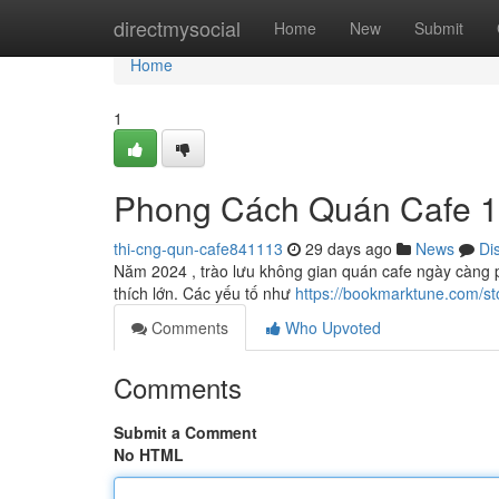
Home
directmysocial
Home
New
Submit
Home
1
Phong Cách Quán Cafe 1
thi-cng-qun-cafe841113
29 days ago
News
Di
Năm 2024 , trào lưu không gian quán cafe ngày càng p
thích lớn. Các yếu tố như
https://bookmarktune.com/
Comments
Who Upvoted
Comments
Submit a Comment
No HTML