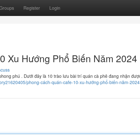
Groups
Register
Login
0 Xu Hướng Phổ Biến Năm 2024
scuss
hong phú . Dưới đây là 10 trào lưu bài trí quán cà phê đang nhận đượ
story21620405/phong-cách-quán-cafe-10-xu-hướng-phổ-biến-năm-2024