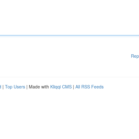
Rep
d
|
Top Users
| Made with
Kliqqi CMS
|
All RSS Feeds