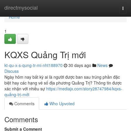
Home
directmysocial
Togg
navi
Home
1
KQXS Quảng Trị mới
kt-qu-x-s-qung-tr-mi-nht188970
30 days ago
News
Discuss
Ngày hôm nay bất kỳ ai là người được ban sau trúng phần đặc
biệt hay các hạng vé số địa phương Quảng Trị? Thông tin được
xác nhận với nhiều sự
https://mediajx.com/story28747984/kqxs-
quảng-trị-mới
Comments
Who Upvoted
Comments
Submit a Comment