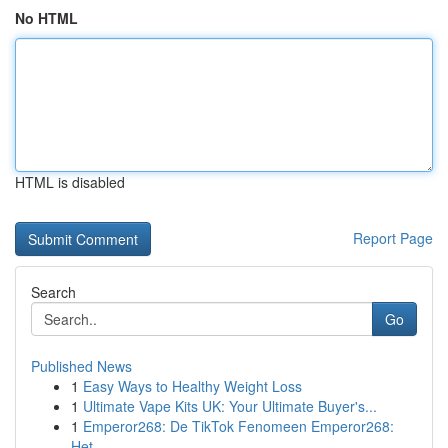
No HTML
HTML is disabled
Report Page
Search
Go
Published News
1
Easy Ways to Healthy Weight Loss
1
Ultimate Vape Kits UK: Your Ultimate Buyer's...
1
Emperor268: De TikTok Fenomeen Emperor268:
Het ...