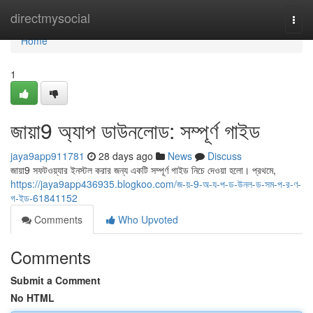
Home
directmysocial
Togg
navi
Home
1
জায়া9 অ্যাপ ডাউনলোড: সম্পূর্ণ গাইড
jaya9app911781
28 days ago
News
Discuss
জায়া9 সফটওয়্যার ইনস্টল করার জন্য একটি সম্পূর্ণ গাইড নিচে দেওয়া হলো। প্রথমে,
https://jaya9app436935.blogkoo.com/জ-য়-9-অ-য-প-ড-উনল-ড-সম-প-র-ণ-
গ-ইড-61841152
Comments
Who Upvoted
Comments
Submit a Comment
No HTML