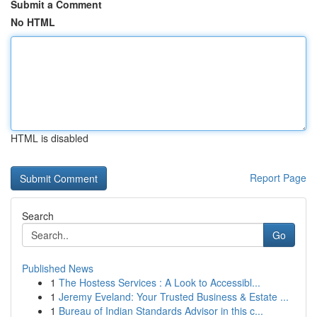
Submit a Comment
No HTML
HTML is disabled
Report Page
Search
Go
Published News
1
The Hostess Services : A Look to Accessibl...
1
Jeremy Eveland: Your Trusted Business & Estate ...
1
Bureau of Indian Standards Advisor in this c...