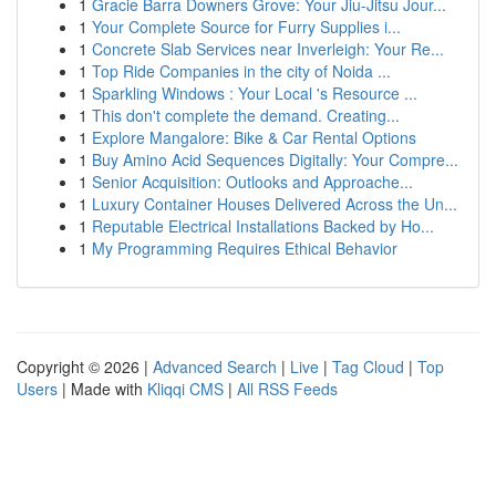
1
Gracie Barra Downers Grove: Your Jiu-Jitsu Jour...
1
Your Complete Source for Furry Supplies i...
1
Concrete Slab Services near Inverleigh: Your Re...
1
Top Ride Companies in the city of Noida ...
1
Sparkling Windows : Your Local 's Resource ...
1
This don't complete the demand. Creating...
1
Explore Mangalore: Bike & Car Rental Options
1
Buy Amino Acid Sequences Digitally: Your Compre...
1
Senior Acquisition: Outlooks and Approache...
1
Luxury Container Houses Delivered Across the Un...
1
Reputable Electrical Installations Backed by Ho...
1
My Programming Requires Ethical Behavior
Copyright © 2026 |
Advanced Search
|
Live
|
Tag Cloud
|
Top
Users
| Made with
Kliqqi CMS
|
All RSS Feeds