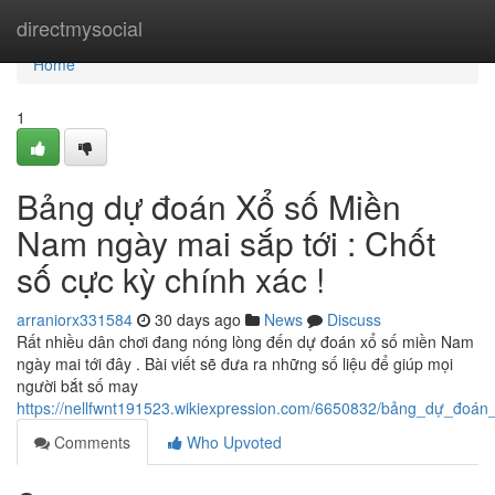
Home
directmysocial
Home
1
Bảng dự đoán Xổ số Miền
Nam ngày mai sắp tới : Chốt
số cực kỳ chính xác !
arraniorx331584
30 days ago
News
Discuss
Rất nhiều dân chơi đang nóng lòng đến dự đoán xổ số miền Nam
ngày mai tới đây . Bài viết sẽ đưa ra những số liệu để giúp mọi
người bắt số may
https://nellfwnt191523.wikiexpression.com/6650832/bảng_dự_đo
Comments
Who Upvoted