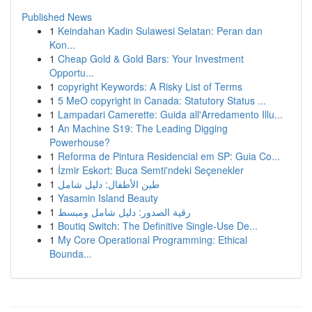
Published News
1
Keindahan Kadin Sulawesi Selatan: Peran dan
Kon...
1
Cheap Gold & Gold Bars: Your Investment
Opportu...
1
copyright Keywords: A Risky List of Terms
1
5 MeO copyright in Canada: Statutory Status ...
1
Lampadari Camerette: Guida all'Arredamento Illu...
1
An Machine S19: The Leading Digging
Powerhouse?
1
Reforma de Pintura Residencial em SP: Guia Co...
1
İzmir Eskort: Buca Semti'ndeki Seçenekler
1
طين الأطفال: دليل شامل
1
Yasamin Island Beauty
1
رقية الصدور: دليل شامل ومبسط
1
Boutiq Switch: The Definitive Single-Use De...
1
My Core Operational Programming: Ethical
Bounda...