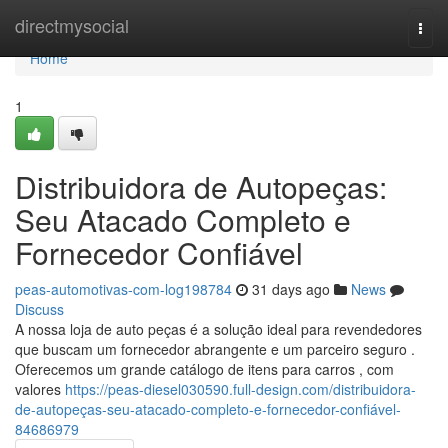
Home
directmysocial
Togg
navi
Home
1
Distribuidora de Autopeças:
Seu Atacado Completo e
Fornecedor Confiável
peas-automotivas-com-log198784
31 days ago
News
Discuss
A nossa loja de auto peças é a solução ideal para revendedores
que buscam um fornecedor abrangente e um parceiro seguro .
Oferecemos um grande catálogo de itens para carros , com
valores
https://peas-diesel030590.full-design.com/distribuidora-
de-autopeças-seu-atacado-completo-e-fornecedor-confiável-
84686979