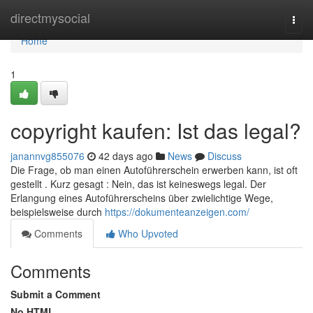
Home
directmysocial
Togg
navi
Home
1
copyright kaufen: Ist das legal?
janannvg855076
42 days ago
News
Discuss
Die Frage, ob man einen Autoführerschein erwerben kann, ist oft
gestellt . Kurz gesagt : Nein, das ist keineswegs legal. Der
Erlangung eines Autoführerscheins über zwielichtige Wege,
beispielsweise durch
https://dokumenteanzeigen.com/
Comments
Who Upvoted
Comments
Submit a Comment
No HTML