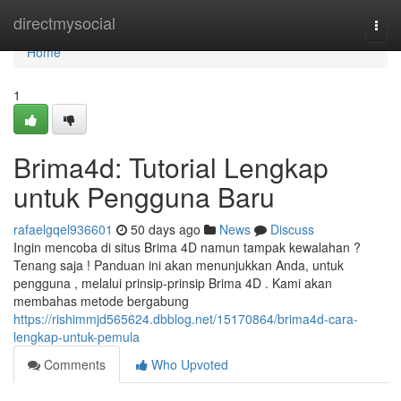
Home
directmysocial
Togg
navi
Home
1
Brima4d: Tutorial Lengkap
untuk Pengguna Baru
rafaelgqel936601
50 days ago
News
Discuss
Ingin mencoba di situs Brima 4D namun tampak kewalahan ?
Tenang saja ! Panduan ini akan menunjukkan Anda, untuk
pengguna , melalui prinsip-prinsip Brima 4D . Kami akan
membahas metode bergabung
https://rishimmjd565624.dbblog.net/15170864/brima4d-cara-
lengkap-untuk-pemula
Comments
Who Upvoted