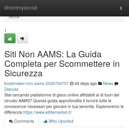
Home
directmysocial
Togg
navi
Home
1
Siti Non AAMS: La Guida
Completa per Scommettere in
Sicurezza
bookmaker-non-aams-2026706757
49 days ago
News
Discuss
Stai cercando piattaforme di gioco online affidabili al di fuori del
circuito AAMS? Questa guida approfondita ti fornirà tutte le
conoscenze necessari per giocare in tua serenità. Esploreremo le
differenze
https://www.alittlemarket.it/
Comments
Who Upvoted