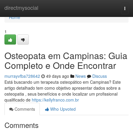
Home
directmysocial
Togg
navi
Home
1
Osteopata em Campinas: Guia
Completo e Onde Encontrar
murrayvfba728642
49 days ago
News
Discuss
Está buscando um terapeuta osteopático em Campinas? Este
artigo detalhado tem como objetivo apresentar dados sobre a
osteopatia , seus benefícios e onde localizar um profissional
qualificado de
https://kellyfranco.com.br
Comments
Who Upvoted
Comments