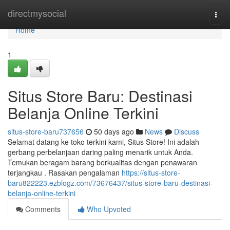
Home
directmysocial
Togg
navi
Home
1
Situs Store Baru: Destinasi
Belanja Online Terkini
situs-store-baru737656
50 days ago
News
Discuss
Selamat datang ke toko terkini kami, Situs Store! Ini adalah
gerbang perbelanjaan daring paling menarik untuk Anda.
Temukan beragam barang berkualitas dengan penawaran
terjangkau . Rasakan pengalaman
https://situs-store-
baru822223.ezblogz.com/73676437/situs-store-baru-destinasi-
belanja-online-terkini
Comments
Who Upvoted