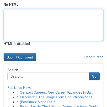
No HTML
HTML is disabled
Report Page
Search
Go
Published News
1
Genpact Careers: New Career Vacancies in Ban...
1
Discovering The Imagination: One Introduction t...
1
{Bossku66: Siapa Dia ?
1
Boutiq Switch: The Ultimate Disposable Vape Guide