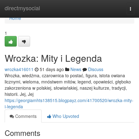
Home
directmysocial
Togg
navi
Home
1
Wrozka: Mity i Legenda
wrozka416011
51 days ago
News
Discuss
Wrozka, wiedźma, czarownica to postać, figura, istota owiana
licznymi, wieloma, mnóstwem mitów, legend, opowieści, głęboko
zakorzeniona w polskiej, słowiańskiej, naszej kulturze, tradycji,
historii. Jej, Jej
https://georgiamhts138515.blogpayz.com/41700520/wrozka-mity-
i-legenda
Comments
Who Upvoted
Comments