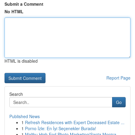
Submit a Comment
No HTML
HTML is disabled
Report Page
Search
Go
Published News
1
Refresh Residences with Expert Deceased Estate ...
1
Porno İzle: En İyi Seçenekler Burada!
1
Malibu High End Photo Marketing|Santa Monica