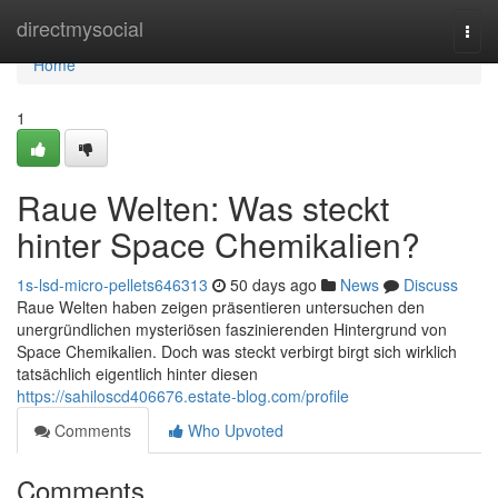
Home
directmysocial
Togg
navi
Home
1
Raue Welten: Was steckt
hinter Space Chemikalien?
1s-lsd-micro-pellets646313
50 days ago
News
Discuss
Raue Welten haben zeigen präsentieren untersuchen den
unergründlichen mysteriösen faszinierenden Hintergrund von
Space Chemikalien. Doch was steckt verbirgt birgt sich wirklich
tatsächlich eigentlich hinter diesen
https://sahiloscd406676.estate-blog.com/profile
Comments
Who Upvoted
Comments