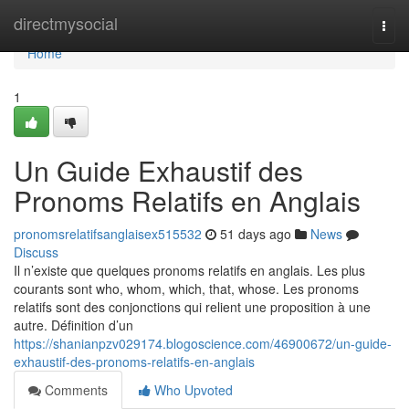
Home
directmysocial
Togg
navi
Home
1
Un Guide Exhaustif des
Pronoms Relatifs en Anglais
pronomsrelatifsanglaisex515532
51 days ago
News
Discuss
Il n’existe que quelques pronoms relatifs en anglais. Les plus
courants sont who, whom, which, that, whose. Les pronoms
relatifs sont des conjonctions qui relient une proposition à une
autre. Définition d’un
https://shanianpzv029174.blogoscience.com/46900672/un-guide-
exhaustif-des-pronoms-relatifs-en-anglais
Comments
Who Upvoted