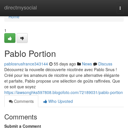
Home
directmysocial
Togg
navi
Home
1
Pablo Portion
pablosnusfrance343144
55 days ago
News
Discuss
Découvrez la nouvelle découverte nicotinée avec Pablo Snus !
Créé pour les amateurs de nicotine qui une alternative élégante
et parfaite, Pablo propose une sélection de goûts raffinées. Que
ce soit que soyez
https://lawsonghks597808.blogofoto.com/72189031/pablo-portion
Comments
Who Upvoted
Comments
Submit a Comment