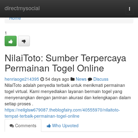
Home
directmysocial
Togg
navi
Home
1
NilaiToto: Sumber Terpercaya
Permainan Togel Online
henriaoge214395
54 days ago
News
Discuss
NilaiToto adalah penyedia terbaik untuk menikmati permainan
togel virtual. Kami menyediakan layanan bermain togel yang
menyenangkan dengan jaminan akurasi dan kelengkapan dalam
setiap proses .
https://neilglsw679087.theblogfairy.com/40555970/nilaitoto-
tempat-terbaik-permainan-togel-online
Comments
Who Upvoted