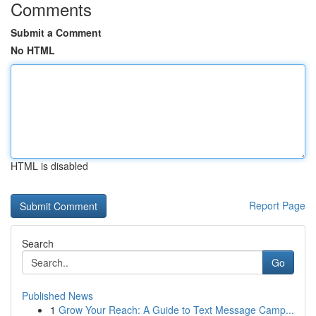
Comments
Submit a Comment
No HTML
HTML is disabled
Report Page
Search
Go
Published News
1
Grow Your Reach: A Guide to Text Message Camp...