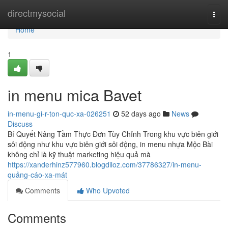
Home
directmysocial
Togg
navi
Home
1
in menu mica Bavet
in-menu-gi-r-ton-quc-xa-026251
52 days ago
News
Discuss
Bí Quyết Nâng Tầm Thực Đơn Tùy Chỉnh Trong khu vực biên giới
sôi động như khu vực biên giới sôi động, in menu nhựa Mộc Bài
không chỉ là kỹ thuật marketing hiệu quả mà
https://xanderhinz577960.blogdiloz.com/37786327/in-menu-
quảng-cáo-xa-mát
Comments
Who Upvoted
Comments