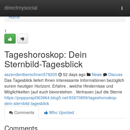
Home
directmysocial
Togg
navi
Home
1
Tageshoroskop: Dein
Sternbild-Tagesblick
aszendentberechnen578205
52 days ago
News
Discuss
Das Tagesblick liefert Ihnen interessante Informationen bezüglich
eurem heutigen Horizont. Erfahre , welche Hindernisse und
Möglichkeiten {auf euch bevorstehen . Vertrauen {auf die Sterne
https://poppyospl363964.blog5.net/93970859/tageshoroskop-
dein-sternbild-tagesblick
Comments
Who Upvoted
Comments