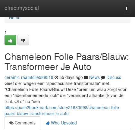
Home
directmysocial
Togg
navi
Home
1
Chameleon Folie Paars/Blauw:
Transformeer Je Auto
ceramic-raamfolie589519
55 days ago
News
Discuss
Geef die" wagen een "spectaculaire transformatie" met
"Chameleon Folie Paars/Blauw! Deze "premium wrap zorgt voor
een "adembenemende look" die "veranderd afhankelijk van de
licht. Of u" nu "een
https://push2bookmark.com/story21633598/chameleon-folie-
paars-blauw-transformeer-je-auto
Comments
Who Upvoted