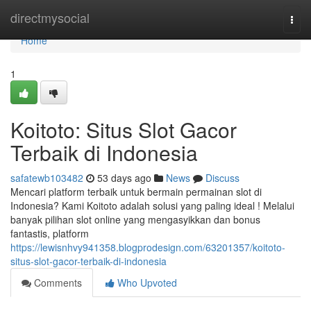
Home
directmysocial
Togg
navi
Home
1
Koitoto: Situs Slot Gacor
Terbaik di Indonesia
safatewb103482
53 days ago
News
Discuss
Mencari platform terbaik untuk bermain permainan slot di
Indonesia? Kami Koitoto adalah solusi yang paling ideal ! Melalui
banyak pilihan slot online yang mengasyikkan dan bonus
fantastis, platform
https://lewisnhvy941358.blogprodesign.com/63201357/koitoto-
situs-slot-gacor-terbaik-di-indonesia
Comments
Who Upvoted