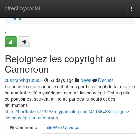
Home
directmysocial
Togg
navi
Home
1
Rejoignez les copyright au
Cameroun
bushranvbq133654
53 days ago
News
Discuss
De nombreux personnes sont attirés par le concept de faire partie
de une fraternité mystérieuse comme les copyright. Cette quête
de pouvoir est souvent alimenté par des rumeurs et des
affirmations
https://berthafzzx793558.myparisblog.com/41136483/rejoignez-
les-copyright-au-cameroun
Comments
Who Upvoted