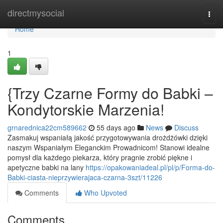
Home
directmysocial
Togg
navi
Home
1
{Trzy Czarne Formy do Babki –
Kondytorskie Marzenia!
grnarednica22cm589662
55 days ago
News
Discuss
Zasmakuj wspaniałą jakość przygotowywania drożdżówki dzięki
naszym Wspaniałym Eleganckim Prowadnicom! Stanowi idealne
pomysł dla każdego piekarza, który pragnie zrobić piękne i
apetyczne babki na lany
https://opakowaniadeal.pl/pl/p/Forma-do-
Babki-ciasta-nieprzywierajaca-czarna-3szt/11226
Comments
Who Upvoted
Comments