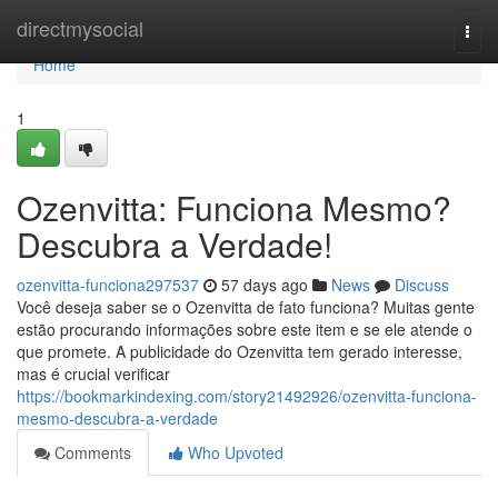
Home
directmysocial
Togg
navi
Home
1
Ozenvitta: Funciona Mesmo?
Descubra a Verdade!
ozenvitta-funciona297537
57 days ago
News
Discuss
Você deseja saber se o Ozenvitta de fato funciona? Muitas gente
estão procurando informações sobre este item e se ele atende o
que promete. A publicidade do Ozenvitta tem gerado interesse,
mas é crucial verificar
https://bookmarkindexing.com/story21492926/ozenvitta-funciona-
mesmo-descubra-a-verdade
Comments
Who Upvoted