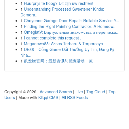
1
Huurprijs te hoog? Dit zijn uw rechten!
1
Understanding Processed Sweetener Kinds:
Demera...
1
Cheyenne Garage Door Repair: Reliable Service Y...
1
Finding the Right Painting Contractor: A Homeow...
1
OmeglatV: Виртуальные знакомства и переписка...
1
I cannot complete this request .
1
Megadewa88: Akses Terbaru & Terpercaya
1
DE88 – Cổng Game Đổi Thưởng Uy Tín, Đăng Ký
Nha...
1
凯发k8官网：最新资讯与优惠活动一览
Copyright © 2026 |
Advanced Search
|
Live
|
Tag Cloud
|
Top
Users
| Made with
Kliqqi CMS
|
All RSS Feeds