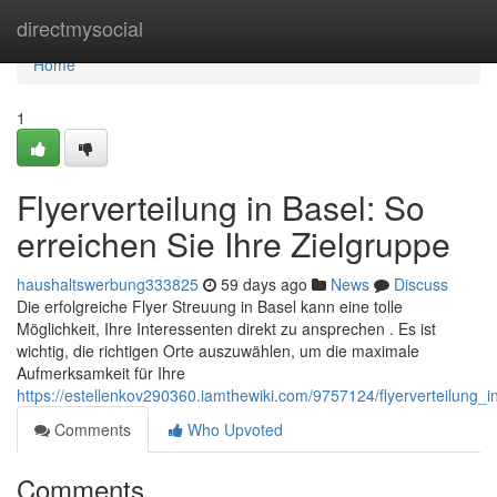
Home
directmysocial
Home
1
Flyerverteilung in Basel: So
erreichen Sie Ihre Zielgruppe
haushaltswerbung333825
59 days ago
News
Discuss
Die erfolgreiche Flyer Streuung in Basel kann eine tolle
Möglichkeit, Ihre Interessenten direkt zu ansprechen . Es ist
wichtig, die richtigen Orte auszuwählen, um die maximale
Aufmerksamkeit für Ihre
https://estellenkov290360.iamthewiki.com/9757124/flyerverteilung_
Comments
Who Upvoted
Comments