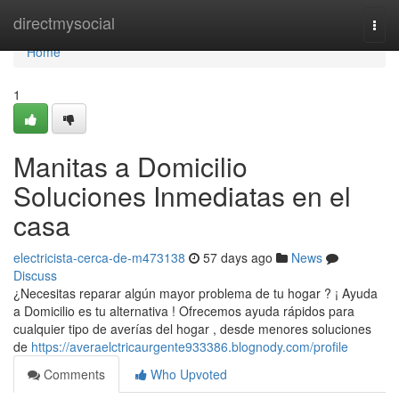
Home
directmysocial
Togg
navi
Home
1
Manitas a Domicilio
Soluciones Inmediatas en el
casa
electricista-cerca-de-m473138
57 days ago
News
Discuss
¿Necesitas reparar algún mayor problema de tu hogar ? ¡ Ayuda
a Domicilio es tu alternativa ! Ofrecemos ayuda rápidos para
cualquier tipo de averías del hogar , desde menores soluciones
de
https://averaelctricaurgente933386.blognody.com/profile
Comments
Who Upvoted