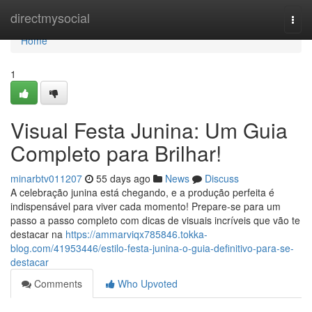
Home
directmysocial
Togg
navi
Home
1
Visual Festa Junina: Um Guia
Completo para Brilhar!
minarbtv011207
55 days ago
News
Discuss
A celebração junina está chegando, e a produção perfeita é
indispensável para viver cada momento! Prepare-se para um
passo a passo completo com dicas de visuais incríveis que vão te
destacar na
https://ammarviqx785846.tokka-
blog.com/41953446/estilo-festa-junina-o-guia-definitivo-para-se-
destacar
Comments
Who Upvoted