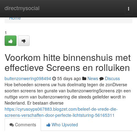
Home
directmysocial
Togg
navi
Home
1
Voorkom hitte binnenshuis met
effectieve Screens en rolluiken
buitenzonwering098494
55 days ago
News
Discuss
Hoe behoeden screens uw huis doelmatig tegen de zonDiverse
soorten screens ten gunste van buitenzonweringScreens zijn een
nuttige vorm van buitenzonwering die steeds geliefder wordt in
Nederland. Er bestaan diverse
https://cyrusoyps067883.blogzet.com/beleef-de-vrede-die-
screens-verschaffen-door-perfecte-lichtsturing-56165311
Comments
Who Upvoted