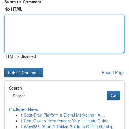
Submit a Comment
No HTML
HTML is disabled
Report Page
Search
Go
Published News
1
Cost-Free Platform & Digital Marketing : A ...
1
Real Casino Experiences: Your Ultimate Guide
1
Wow388: Your Definitive Guide to Online Gaming