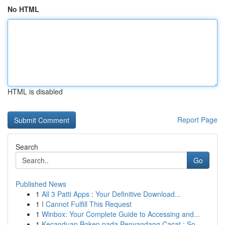
No HTML
HTML is disabled
Report Page
Search
Go
Published News
1
All 3 Patti Apps : Your Definitive Download...
1
I Cannot Fulfill This Request
1
Winbox: Your Complete Guide to Accessing and...
1
Kecanduan Bokep pada Penyandang Cacat : So...