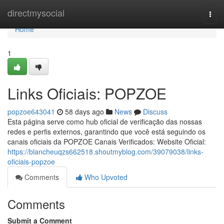
Home
directmysocial
Togg
navi
Home
1
Links Oficiais: POPZOE
popzoe643041
58 days ago
News
Discuss
Esta página serve como hub oficial de verificação das nossas
redes e perfis externos, garantindo que você está seguindo os
canais oficiais da POPZOE Canais Verificados: Website Oficial:
https://blancheuqzs662518.shoutmyblog.com/39079038/links-
oficiais-popzoe
Comments
Who Upvoted
Comments
Submit a Comment