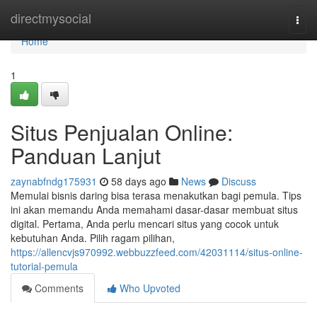
Home
directmysocial
Togg
navi
Home
1
Situs Penjualan Online:
Panduan Lanjut
zaynabfndg175931
58 days ago
News
Discuss
Memulai bisnis daring bisa terasa menakutkan bagi pemula. Tips
ini akan memandu Anda memahami dasar-dasar membuat situs
digital. Pertama, Anda perlu mencari situs yang cocok untuk
kebutuhan Anda. Pilih ragam pilihan,
https://allencvjs970992.webbuzzfeed.com/42031114/situs-online-
tutorial-pemula
Comments
Who Upvoted