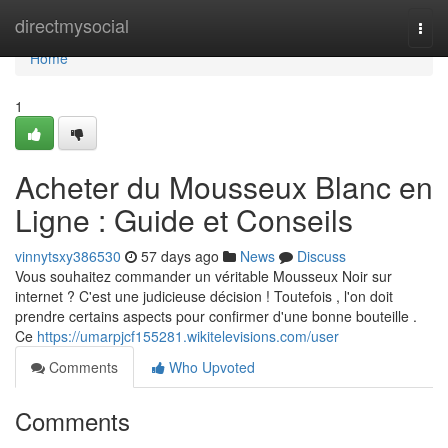
Home
directmysocial
Togg
navi
Home
1
Acheter du Mousseux Blanc en
Ligne : Guide et Conseils
vinnytsxy386530
57 days ago
News
Discuss
Vous souhaitez commander un véritable Mousseux Noir sur
internet ? C'est une judicieuse décision ! Toutefois , l'on doit
prendre certains aspects pour confirmer d'une bonne bouteille .
Ce
https://umarpjcf155281.wikitelevisions.com/user
Comments
Who Upvoted
Comments