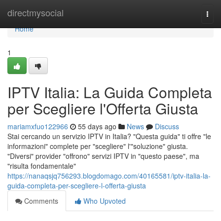
Home
directmysocial
Togg
navi
Home
1
IPTV Italia: La Guida Completa
per Scegliere l'Offerta Giusta
mariamxfuo122966
55 days ago
News
Discuss
Stai cercando un servizio IPTV in Italia? "Questa guida" ti offre "le
informazioni" complete per "scegliere" l'"soluzione" giusta.
"Diversi" provider "offrono" servizi IPTV in "questo paese", ma
"risulta fondamentale"
https://nanaqsjq756293.blogdomago.com/40165581/iptv-italia-la-
guida-completa-per-scegliere-l-offerta-giusta
Comments
Who Upvoted