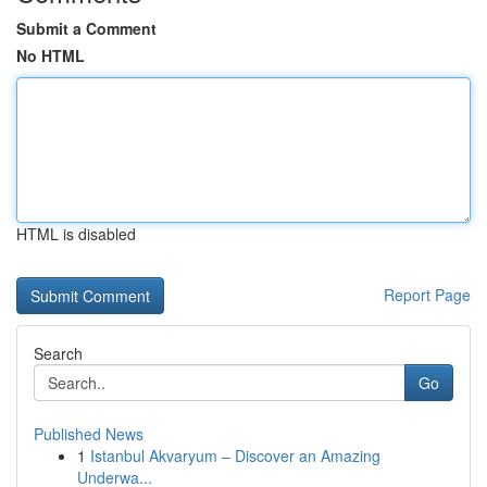
Submit a Comment
No HTML
HTML is disabled
Report Page
Search
Go
Published News
1
Istanbul Akvaryum – Discover an Amazing
Underwa...