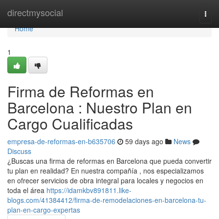
Home
directmysocial
Togg
navi
Home
1
Firma de Reformas en
Barcelona : Nuestro Plan en
Cargo Cualificadas
empresa-de-reformas-en-b635706
59 days ago
News
Discuss
¿Buscas una firma de reformas en Barcelona que pueda convertir
tu plan en realidad? En nuestra compañía , nos especializamos
en ofrecer servicios de obra integral para locales y negocios en
toda el área
https://idamkbv891811.like-
blogs.com/41384412/firma-de-remodelaciones-en-barcelona-tu-
plan-en-cargo-expertas