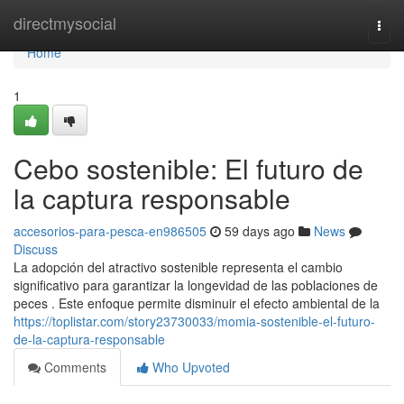
Home
directmysocial
Togg
navi
Home
1
Cebo sostenible: El futuro de
la captura responsable
accesorios-para-pesca-en986505
59 days ago
News
Discuss
La adopción del atractivo sostenible representa el cambio
significativo para garantizar la longevidad de las poblaciones de
peces . Este enfoque permite disminuir el efecto ambiental de la
https://toplistar.com/story23730033/momia-sostenible-el-futuro-
de-la-captura-responsable
Comments
Who Upvoted