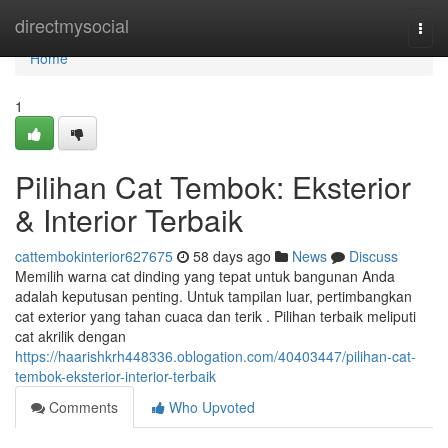
Home
directmysocial
Togg
navi
Home
1
Pilihan Cat Tembok: Eksterior
& Interior Terbaik
cattembokinterior627675
58 days ago
News
Discuss
Memilih warna cat dinding yang tepat untuk bangunan Anda
adalah keputusan penting. Untuk tampilan luar, pertimbangkan
cat exterior yang tahan cuaca dan terik . Pilihan terbaik meliputi
cat akrilik dengan
https://haarishkrh448336.oblogation.com/40403447/pilihan-cat-
tembok-eksterior-interior-terbaik
Comments
Who Upvoted