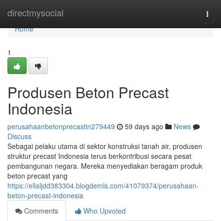
Home
directmysocial
Togg
navi
Home
1
Produsen Beton Precast
Indonesia
perusahaanbetonprecastin279449
59 days ago
News
Discuss
Sebagai pelaku utama di sektor konstruksi tanah air, produsen
struktur precast Indonesia terus berkontribusi secara pesat
pembangunan negara. Mereka menyediakan beragam produk
beton precast yang
https://ellaljdd383304.blogdemls.com/41079374/perusahaan-
beton-precast-indonesia
Comments
Who Upvoted