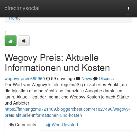
Home
directmysocial
Togg
navi
Home
1
Wegovy Preis: Aktuelle
Informationen und Kosten
wegovy-preis685960
59 days ago
News
Discuss
Der Wert von Wegovy ist ein regelmäßig diskutiertes Punkt , da
die Injektion eine beträchtliche finanzielle Ausgabe darstellen
kann. Aktuell liegt der monatliche Wegovy Kosten je nach Stärke
und Anbieter
https://finniangzmu721409.bloggerchest.com/41827490/wegovy-
preis-aktuelle-informationen-und-kosten
Comments
Who Upvoted