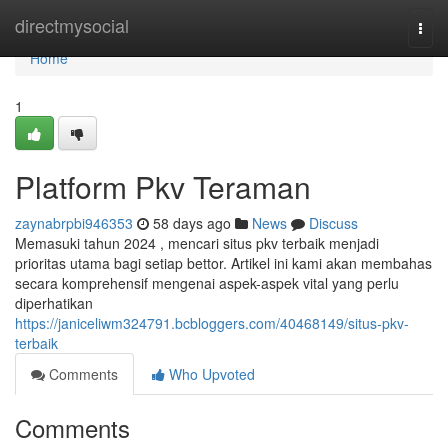
Home
directmysocial
Togg
navi
Home
1
Platform Pkv Teraman
zaynabrpbi946353
58 days ago
News
Discuss
Memasuki tahun 2024 , mencari situs pkv terbaik menjadi
prioritas utama bagi setiap bettor. Artikel ini kami akan membahas
secara komprehensif mengenai aspek-aspek vital yang perlu
diperhatikan
https://janiceliwm324791.bcbloggers.com/40468149/situs-pkv-
terbaik
Comments
Who Upvoted
Comments