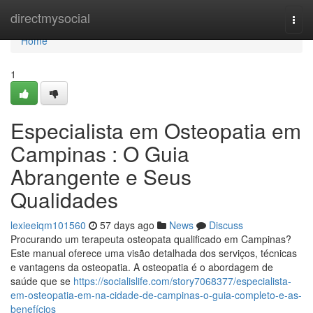
Home
directmysocial
Togg
navi
Home
1
Especialista em Osteopatia em
Campinas : O Guia
Abrangente e Seus
Qualidades
lexieeiqm101560
57 days ago
News
Discuss
Procurando um terapeuta osteopata qualificado em Campinas?
Este manual oferece uma visão detalhada dos serviços, técnicas
e vantagens da osteopatia. A osteopatia é o abordagem de
saúde que se
https://socialislife.com/story7068377/especialista-
em-osteopatia-em-na-cidade-de-campinas-o-guia-completo-e-as-
benefícios