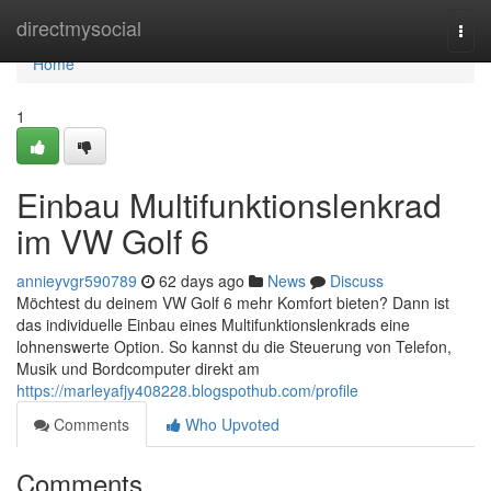
Home
directmysocial
Togg
navi
Home
1
Einbau Multifunktionslenkrad
im VW Golf 6
annieyvgr590789
62 days ago
News
Discuss
Möchtest du deinem VW Golf 6 mehr Komfort bieten? Dann ist
das individuelle Einbau eines Multifunktionslenkrads eine
lohnenswerte Option. So kannst du die Steuerung von Telefon,
Musik und Bordcomputer direkt am
https://marleyafjy408228.blogspothub.com/profile
Comments
Who Upvoted
Comments