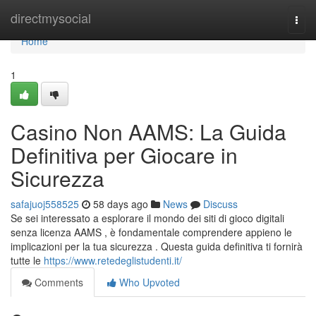
Home
directmysocial
Togg
navi
Home
1
Casino Non AAMS: La Guida
Definitiva per Giocare in
Sicurezza
safajuoj558525
58 days ago
News
Discuss
Se sei interessato a esplorare il mondo dei siti di gioco digitali
senza licenza AAMS , è fondamentale comprendere appieno le
implicazioni per la tua sicurezza . Questa guida definitiva ti fornirà
tutte le
https://www.retedeglistudenti.it/
Comments
Who Upvoted