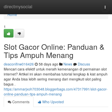
Home
directmysocial
Togg
navi
Home
1
Slot Gacor Online: Panduan &
Tips Ampuh Menang
deaconlfnw016426
58 days ago
News
Discuss
Mencari cara efektif untuk meraih kemenangan di permainan slot
internet? Artikel ini akan membahas tutorial lengkap & kiat ampuh
agar Anda bisa lebih sering menang dari mengikuti slot paling
bagus .
https://ammarjxoh703048.bloggerbags.com/47317991/slot-gacor-
online-panduan-tips-ampuh-menang
Comments
Who Upvoted